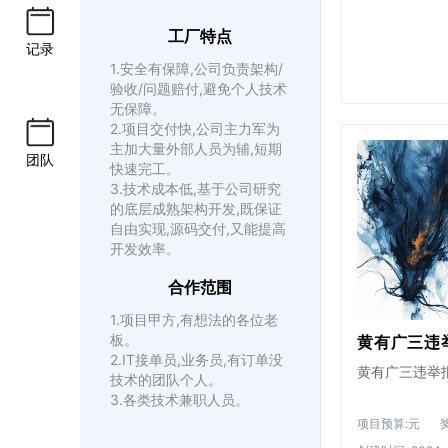
工厂特点
记录
1.安全有保障,公司负责架构/
验收/问题赔付,避免个人技术
无保障。
2.项目交付快,公司主力军为
主加大量外部人员为辅,短期
团队
快速完工。
3.技术成本低,基于公司研究
的底层成熟架构开发,既保证
自由实现,源码交付,又能提高
开发效率。
合作范围
1.项目甲方,有想法的各位老
板。
黄有广三违
2.IT接单员,业务员,有订单没
黄有广三违举
技术的团队个人。
3.各类技术兼职人员。
项目预算:元